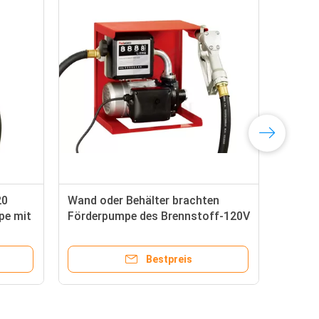
20
Wand oder Behälter brachten
Kla
pe mit
Förderpumpe des Brennstoff-120V
Bre
mit Meter/manueller Düse an
4m/
Bestpreis