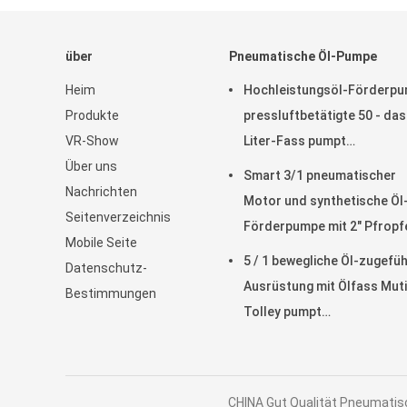
über
Pneumatische Öl-Pumpe
Heim
Hochleistungsöl-Förderp
Produkte
pressluftbetätigte 50 - das
VR-Show
Liter-Fass pumpt
Über uns
pneumatisches
Smart 3/1 pneumatischer
Nachrichten
Motor und synthetische Öl
Seitenverzeichnis
Förderpumpe mit 2" Pfropf
Mobile Seite
Adapter
5 / 1 bewegliche Öl-zugefü
Datenschutz-
Ausrüstung mit Ölfass Muti
Bestimmungen
Tolley pumpt
pressluftbetätigtes
CHINA Gut Qualität Pneumatisc