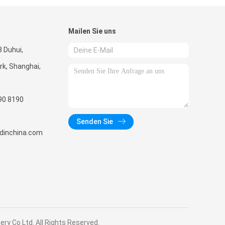
Mailen Sie uns
 Duhui,
k, Shanghai,
90 8190
Senden Sie
radinchina.com
y Co Ltd. All Rights Reserved.