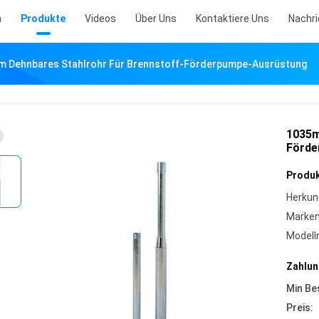
m
Produkte
Videos
Über Uns
Kontaktiere Uns
Nachr
 Dehnbares Stahlrohr Für Brennstoff-Förderpumpe-Ausrüstung
1035m
Förde
Produk
Herkun
Marke
Model
Zahlun
Min Be
Preis: