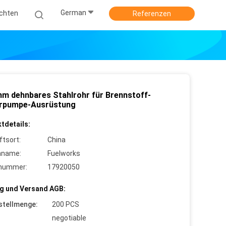
German
ichten
Referenzen
m dehnbares Stahlrohr für Brennstoff-
rpumpe-Ausrüstung
tdetails:
ftsort:
China
nname:
Fuelworks
lnummer:
17920050
g und Versand AGB:
stellmenge:
200 PCS
negotiable