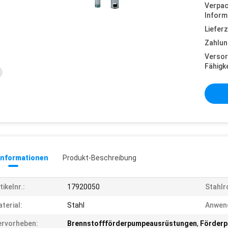
Verpa
Inform
Lieferz
Zahlun
Versor
Fähigke
informationen
Produkt-Beschreibung
tikelnr.:
17920050
Stahlr
terial:
Stahl
Anwen
rvorheben:
Brennstoffförderpumpeausrüstungen
,
Förderp