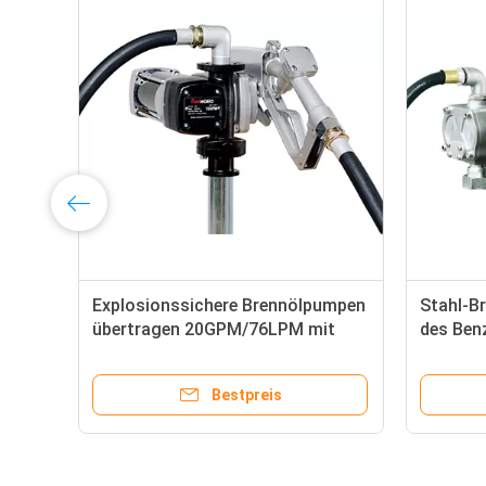
Explosionssichere Brennölpumpen
Stahl-B
übertragen 20GPM/76LPM mit
des Ben
dehnbarem Rohr des Motor-
Strömun
12/24/120V und des
Zahnra
Bestpreis
verschließbaren Düsenhalters