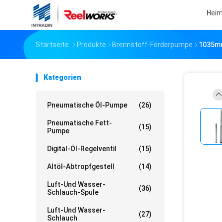
Hei
Startseite
Produkte
Brennstoff-Förderpumpe
1035mm
Kategorien
Pneumatische Öl-Pumpe
(26)
Pneumatische Fett-
(15)
Pumpe
Digital-Öl-Regelventil
(15)
Altöl-Abtropfgestell
(14)
Luft-Und Wasser-
(36)
Schlauch-Spule
Luft-Und Wasser-
(27)
Schlauch