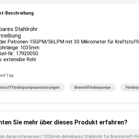
kt-Beschreibung
ares Stahlrohr
hreibung
r der Patronen-15GPM/56LPM mit 30 Mikrometer für Kraftstoff
rohrlänge: 1035mm
teil-Nr.: 17920050
: extensibe Rohr
und Tag:
nstoffförderpumpeausrüstungen
Brennölförderpumpe
Förder
ten Sie mehr über dieses Produkt erfahren?
 bin daran interessiert 1035mm dehnbares Stahlrohr für Brennstoff-