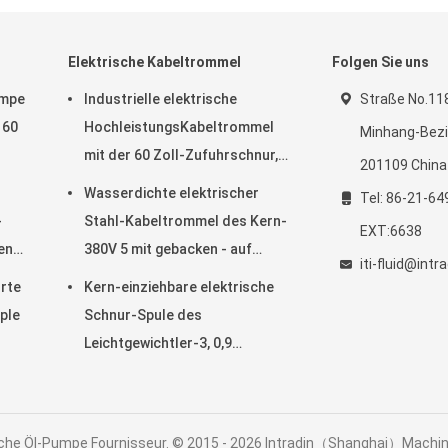
Elektrische Kabeltrommel
Folgen Sie uns
umpe
Industrielle elektrische
Straße No.118
 60
HochleistungsKabeltrommel
Minhang-Bezir
mit der 60 Zoll-Zufuhrschnur,
201109 China
elektrische Schnur-Spule
Wasserdichte elektrischer
Tel: 86-21-64
-
Stahl-Kabeltrommel des Kern-
EXT:6638
en-
380V 5 mit gebacken - auf
iti-fluid@int
Pulver-Mantel-Ende
hrte
Kern-einziehbare elektrische
ple
Schnur-Spule des
Leichtgewichtler-3, 0,9
Prüfkabel im Kabel
he Öl-Pumpe Fournisseur. © 2015 - 2026 Intradin（Shanghai）Machiner