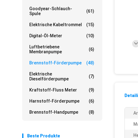
Goodyear-Schlauch-
(61)
Spule
Elektrische Kabeltrommel
(15)
Digital-Öl-Meter
(10)
Luftbetriebene
(6)
Membranpumpe
Brennstoff-Förderpumpe
(48)
Elektrische
(7)
Dieselförderpumpe
Kraftstoff-Fluss Meter
(9)
Detail
Harnstoff-Förderpumpe
(6)
Brennstoff-Handpumpe
(8)
Ar
Ma
He
Beste Produkte