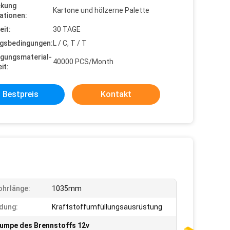
ckung
Kartone und hölzerne Palette
ationen:
eit:
30 TAGE
gsbedingungen:
L / C, T / T
gungsmaterial-
40000 PCS/Month
it:
Bestpreis
Kontakt
ohrlänge:
1035mm
dung:
Kraftstoffumfüllungsausrüstung
umpe des Brennstoffs 12v