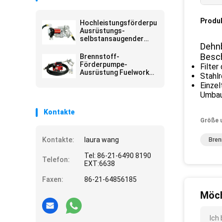
Produ
Hochleistungsförderpumpe-
Ausrüstungs-
selbstansaugender
Dehnb
Schaufelentwurf des
brennstoff-
Besc
Brennstoff-
20GPM/76LPM für
Förderpumpe-
Filte
Behälter- oder
Ausrüstung Fuelworks
Stahl
Fassmontage
10304010A 12V 10GPM
Einzel
mit 13' Schlauch und
Umbau
manuelle Düse
Kontakte
Größe 
Kontakte:
laura wang
Bren
Tel: 86-21-6490 8190
Telefon:
EXT:6638
Faxen:
86-21-64856185
Möch
Ich