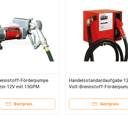
rennstoff-Förderpumpe
Handelsstandardaufgabe 1
zin-12V mit 15GPM
Volt-Brennstoff-Förderpum
gsgeschwindigkeit/elektrische
mechanischem Meter
dpumpe
Bestpreis
Bestpreis