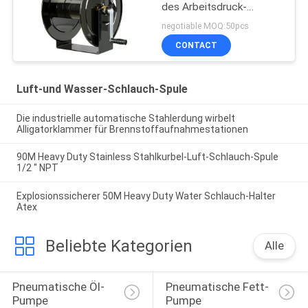
des Arbeitsdruck-
4000psi manuelle
negotiable MOQ:50pcs
reizbare Hand
CONTACT
Luft-und Wasser-Schlauch-Spule
Die industrielle automatische Stahlerdung wirbelt
Alligatorklammer für Brennstoffaufnahmestationen
90M Heavy Duty Stainless Stahlkurbel-Luft-Schlauch-Spule
1/2 " NPT
Explosionssicherer 50M Heavy Duty Water Schlauch-Halter
Atex
Beliebte Kategorien
Alle
Pneumatische Öl-
Pneumatische Fett-
Pumpe
Pumpe