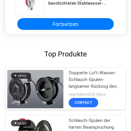
beschichteten Stahlwasser-
automatische Schlauch-Spule der
110 Grad-Schwenker-Basis
Fortsetzen
Top Produkte
Doppelte Luft-Wasser-
Schlauch-Spulen-
langsamer Rückzug des
Arm-82ft
negotiable MOQ:50pcs
CONTACT
Schlauch-Spulen der
harten Beanspruchung