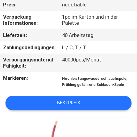
Preis:
negotiable
QUALITÄTSKONTROLLE
Verpackung
1pc im Karton und in der
Informationen:
Palette
KONTAKTIERE
Lieferzeit:
40 Arbeitstag
UNS
Zahlungsbedingungen:
L / C, T / T
Versorgungsmaterial-
40000pcs/Monat
NACHRICHTEN
Fähigkeit:
Markieren:
,
Hochleistungswasserschlauchspule
FORDERN
Frühling gefahrene Schlauch-Spule
SIE
EIN
BESTPREIS
ANGEBOT
AN