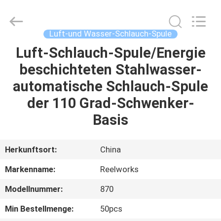
Intradin（Shanghai）
Machinery
Co
Ltd.
All
Luft-und Wasser-Schlauch-Spule
Rights
Reserved.
Luft-Schlauch-Spule/Energie
HEIM
beschichteten Stahlwasser-
PRODUKTE
automatische Schlauch-Spule
der 110 Grad-Schwenker-
VIDEOS
Basis
ÜBER
Herkunftsort:
China
UNS
Markenname:
Reelworks
Modellnummer:
870
FABRIK-
TOUR
Min Bestellmenge:
50pcs