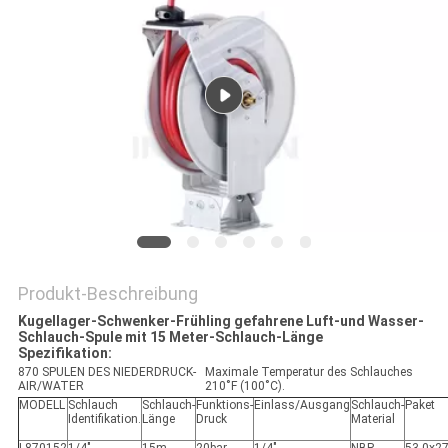
SITEMAP
PRIVACY
POLICY
Produkt-Beschreibung
Kugellager-Schwenker-Frühling gefahrene Luft-und Wasser-
Schlauch-Spule mit 15 Meter-Schlauch-Länge
Spezifikation:
870 SPULEN DES NIEDERDRUCK-
Maximale Temperatur des Schlauches
AIR/WATER
210˚F (100˚C).
MODELL
Schlauch
Schlauch-
Funktions-
Einlass/Ausgang
Schlauch-
Paket
Identifikation.
Länge
Druck
Material