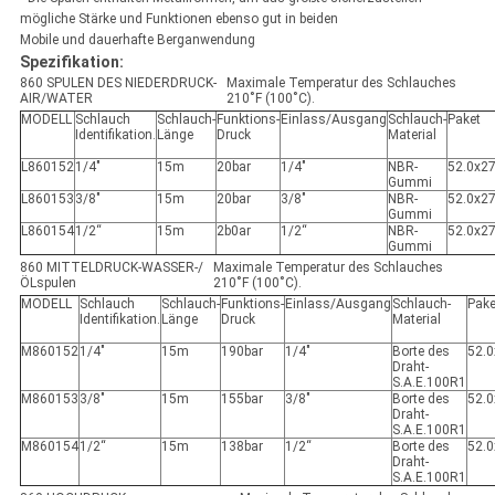
mögliche Stärke und Funktionen ebenso gut in beiden
Mobile und dauerhafte Berganwendung
Spezifikation:
860 SPULEN DES NIEDERDRUCK-
Maximale Temperatur des Schlauches
AIR/WATER
210˚F (100˚C).
MODELL
Schlauch
Schlauch-
Funktions-
Einlass/Ausgang
Schlauch-
Paket
Identifikation.
Länge
Druck
Material
L860152
1/4"
15m
20bar
1/4"
NBR-
52.0x2
Gummi
L860153
3/8"
15m
20bar
3/8"
NBR-
52.0x2
Gummi
L860154
1/2“
15m
2b0ar
1/2“
NBR-
52.0x2
Gummi
860 MITTELDRUCK-WASSER-/
Maximale Temperatur des Schlauches
ÖLspulen
210˚F (100˚C).
MODELL
Schlauch
Schlauch-
Funktions-
Einlass/Ausgang
Schlauch-
Pake
Identifikation.
Länge
Druck
Material
M860152
1/4"
15m
190bar
1/4"
Borte des
52.
Draht-
S.A.E.100R1
M860153
3/8"
15m
155bar
3/8"
Borte des
52.
Draht-
S.A.E.100R1
M860154
1/2“
15m
138bar
1/2“
Borte des
52.
Draht-
S.A.E.100R1