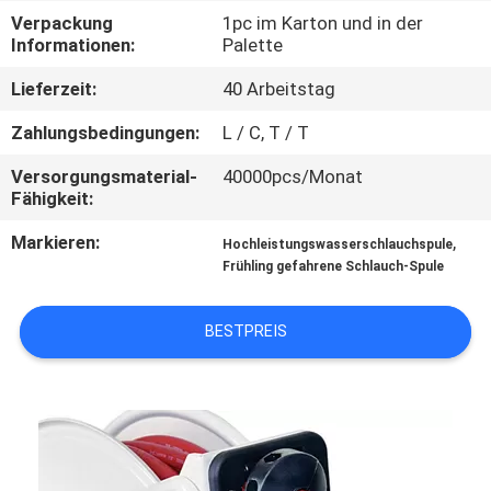
Verpackung
1pc im Karton und in der
QUALITÄTSKONTROLLE
Informationen:
Palette
Lieferzeit:
40 Arbeitstag
KONTAKTIERE
Zahlungsbedingungen:
L / C, T / T
UNS
Versorgungsmaterial-
40000pcs/Monat
Fähigkeit:
NACHRICHTEN
Markieren:
,
Hochleistungswasserschlauchspule
Frühling gefahrene Schlauch-Spule
FORDERN
SIE
BESTPREIS
EIN
ANGEBOT
AN