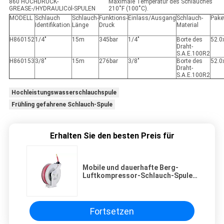
860 HOCHDRUCK-
Maximale Temperatur des Schlauches
GREASE-/HYDRAULICöl-SPULEN
210˚F (100˚C).
MODELL
Schlauch
Schlauch-
Funktions-
Einlass/Ausgang
Schlauch-
Pake
Identifikation.
Länge
Druck
Material
H860152
1/4"
15m
345bar
1/4"
Borte des
52.0
Draht-
S.A.E.100R2
H860153
3/8"
15m
276bar
3/8"
Borte des
52.0
Draht-
S.A.E.100R2
Hochleistungswasserschlauchspule
Frühling gefahrene Schlauch-Spule
Erhalten Sie den besten Preis für
Mobile und dauerhafte Berg-
Luftkompressor-Schlauch-Spule
mit speziellem Schwenker-Gelenk
Fortsetzen