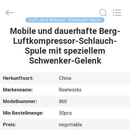
Intradin（Shanghai）
Machinery
Co
Ltd.
All
Luft-und Wasser-Schlauch-Spule
Rights
Reserved.
Mobile und dauerhafte Berg-
HEIM
Luftkompressor-Schlauch-
PRODUKTE
Spule mit speziellem
Schwenker-Gelenk
VIDEOS
Herkunftsort:
China
ÜBER
Markenname:
Reelworks
UNS
Modellnummer:
860
FABRIK-
Min Bestellmenge:
50pcs
TOUR
Preis:
negotiable