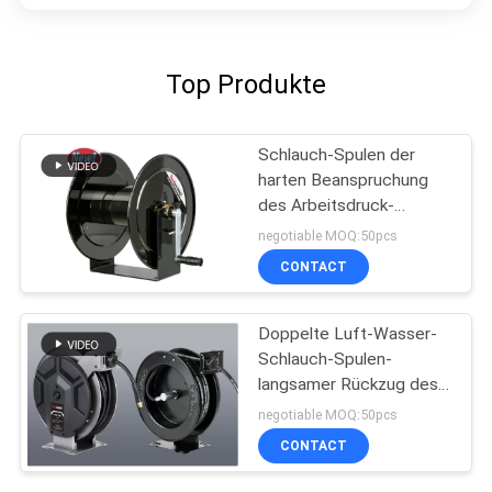
Top Produkte
Schlauch-Spulen der
harten Beanspruchung
des Arbeitsdruck-
4000psi manuelle
negotiable MOQ:50pcs
reizbare Hand
CONTACT
Doppelte Luft-Wasser-
Schlauch-Spulen-
langsamer Rückzug des
Arm-82ft
negotiable MOQ:50pcs
CONTACT