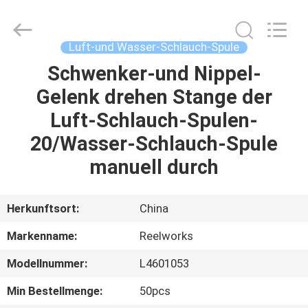
Intradin（Shanghai）
Machinery
Co
Ltd.
All
Luft-und Wasser-Schlauch-Spule
Rights
Reserved.
Schwenker-und Nippel-
HEIM
Gelenk drehen Stange der
PRODUKTE
Luft-Schlauch-Spulen-
20/Wasser-Schlauch-Spule
VIDEOS
manuell durch
ÜBER
Herkunftsort:
China
UNS
Markenname:
Reelworks
Modellnummer:
L4601053
FABRIK-
TOUR
Min Bestellmenge:
50pcs