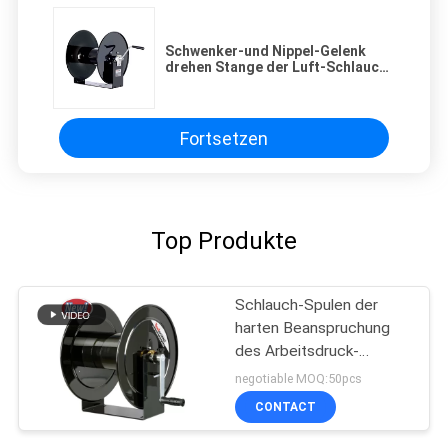
Schwenker-und Nippel-Gelenk
drehen Stange der Luft-Schlauch-
Spulen-20/Wasser-Schlauch-
Spule manuell durch
Fortsetzen
Top Produkte
Schlauch-Spulen der
harten Beanspruchung
des Arbeitsdruck-
4000psi manuelle
negotiable MOQ:50pcs
reizbare Hand
CONTACT