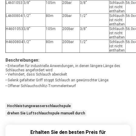
L4601053
3/8"
105m
20bar
3/8"
Schlauch
56.0x
ist nicht
enthalten
L4600804
1/2“
80m
20bar
1/2“
Schlauch
56.0x
ist nicht
enthalten
H4601053
3/8"
105m
200bar
3/8"
Schlauch
56.0x
ist nicht
enthalten
H4600804
1/2“
80m
200bar
1/2“
Schlauch
56.0x
ist nicht
enthalten
Beschreibungen:
• Entworfen für industrielle Anwendungen, in denen längere Länge des
Schlauches angefordert wird
• Verhindert, dass Schlauch abwickelt
• Gelenk gefalteter Griff stoppt Schlauch an gewünschter Länge
• Offener Schlauchschlitz-Trommelentwurf
Hochleistungswasserschlauchspule
drehen Sie Luftschlauchspule manuell durch
Erhalten Sie den besten Preis für