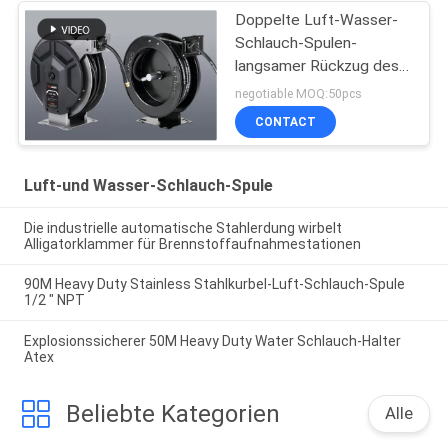
Doppelte Luft-Wasser-
Schlauch-Spulen-
langsamer Rückzug des
Arm-82ft
negotiable MOQ:50pcs
CONTACT
Luft-und Wasser-Schlauch-Spule
Die industrielle automatische Stahlerdung wirbelt
Alligatorklammer für Brennstoffaufnahmestationen
90M Heavy Duty Stainless Stahlkurbel-Luft-Schlauch-Spule
1/2 " NPT
Explosionssicherer 50M Heavy Duty Water Schlauch-Halter
Atex
Beliebte Kategorien
Alle