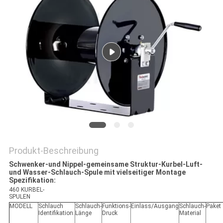
SITEMAP
PRIVACY
POLICY
Produkt-Beschreibung
Schwenker-und Nippel-gemeinsame Struktur-Kurbel-Luft-
und Wasser-Schlauch-Spule mit vielseitiger Montage
Spezifikation:
460 KURBEL-
SPULEN
MODELL
Schlauch
Schlauch-
Funktions-
Einlass/Ausgang
Schlauch-
Paket
Identifikation.
Länge
Druck
Material