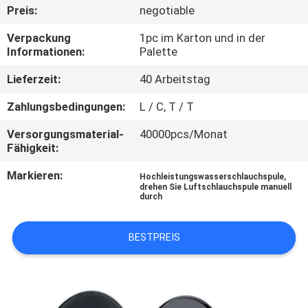
Preis:
negotiable
QUALITÄTSKONTROLLE
Verpackung
1pc im Karton und in der
Informationen:
Palette
KONTAKTIERE
Lieferzeit:
40 Arbeitstag
UNS
Zahlungsbedingungen:
L / C, T / T
Versorgungsmaterial-
40000pcs/Monat
NACHRICHTEN
Fähigkeit:
Markieren:
,
Hochleistungswasserschlauchspule
FORDERN
drehen Sie Luftschlauchspule manuell
durch
SIE
EIN
BESTPREIS
ANGEBOT
AN