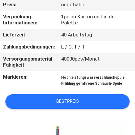
Preis:
negotiable
QUALITÄTSKONTROLLE
Verpackung
1pc im Karton und in der
Informationen:
Palette
KONTAKTIERE
Lieferzeit:
40 Arbeitstag
UNS
Zahlungsbedingungen:
L / C, T / T
Versorgungsmaterial-
40000pcs/Monat
NACHRICHTEN
Fähigkeit:
Markieren:
,
Hochleistungswasserschlauchspule
FORDERN
Frühling gefahrene Schlauch-Spule
SIE
EIN
BESTPREIS
ANGEBOT
AN