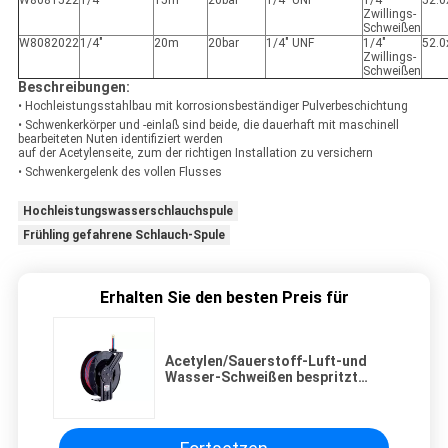
W8081522
1/4"
15m
20bar
1/4" UNF
1/4"
52.0
Zwillings-
Schweißen
W8082022
1/4"
20m
20bar
1/4" UNF
1/4"
52.0
Zwillings-
Schweißen
Beschreibungen:
• Hochleistungsstahlbau mit korrosionsbeständiger Pulverbeschichtung
• Schwenkerkörper und -einlaß sind beide, die dauerhaft mit maschinell
bearbeiteten Nuten identifiziert werden
auf der Acetylenseite, zum der richtigen Installation zu versichern
• Schwenkergelenk des vollen Flusses
Hochleistungswasserschlauchspule
Frühling gefahrene Schlauch-Spule
Erhalten Sie den besten Preis für
Acetylen/Sauerstoff-Luft-und
Wasser-Schweißen bespritzt
Spule mit voller Fluss-Schwenker-
Gelenk mit einem Schlauch