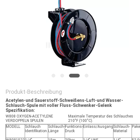
SITEMAP
PRIVACY
POLICY
Produkt-Beschreibung
Acetylen-und Sauerstoff-Schweißens-Luft-und Wasser-
Schlauch-Spule mit voller Fluss-Schwenker-Gelenk
Spezifikation:
W808 OXYGEN-ACETYLENE
Maximale Temperatur des Schlauches
VERDOPPELN SPULEN
210˚F (100˚C).
MODELL
Schlauch
Schlauch-
Funktions-
Einlass/Ausgang
Schlauch-
Pake
Identifikation.
Länge
Druck
Material