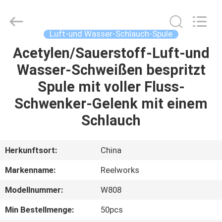
Intradin（Shanghai）
Machinery
Co
Ltd.
All
Luft-und Wasser-Schlauch-Spule
Rights
Reserved.
Acetylen/Sauerstoff-Luft-und
HEIM
Wasser-Schweißen bespritzt
PRODUKTE
Spule mit voller Fluss-
Schwenker-Gelenk mit einem
VIDEOS
Schlauch
ÜBER
Herkunftsort:
China
UNS
Markenname:
Reelworks
Modellnummer:
W808
FABRIK-
TOUR
Min Bestellmenge:
50pcs