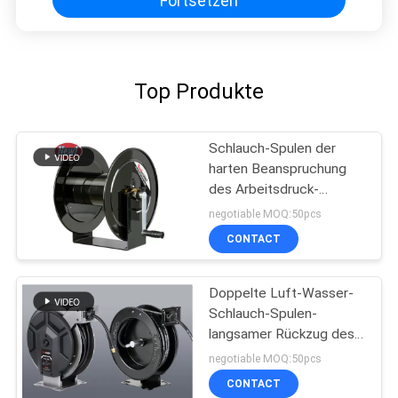
Fortsetzen
Top Produkte
Schlauch-Spulen der
harten Beanspruchung
des Arbeitsdruck-
4000psi manuelle
negotiable MOQ:50pcs
reizbare Hand
CONTACT
Doppelte Luft-Wasser-
Schlauch-Spulen-
langsamer Rückzug des
Arm-82ft
negotiable MOQ:50pcs
CONTACT