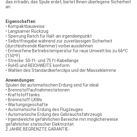
das intradin, das Spule erdet, bietet Ihnen überlegene Sicherheit
an.
Eigenschaften:
• Kompaktbauweise
• Langsamer Rückzug
• Sperrung Ratch für Halt-an-irgendeinpunkt
• Selbstfreigabe während zur zuverlässigen Sicherheit
(durchbohrende Klammer) vorbei ausdehnen
• Entworfene Betriebstemperatur für raue Umwelt bis zu 66ºC
(150ºF)
• Strecke: 50-ft- und 75 ft-Kabellänge
• RoHS und REICHWEITE konform
• Wahlen des Standardkieferclips und der Masseklemme
Anwendungen:
Spulen der automatischen Erdung sind für ideal:
• Brennstoffaufnahmestationen
• Kraftstofftanks
• Brennstoff-LKWs
• Wartungsgeschäfte
• Automatische Erdung des Flugzeuges
• Automatische Erdung des Gebrauchsfahrzeugs
• Irgendwelche gefährlichen Bereiche mit möglicherweise
gefährlicher statischer Elektrizität
2 JAHRE BEGRENZTE GARANTIE-