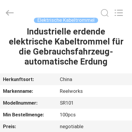
Intradin（Shanghai）
Machinery
Co
Ltd.
All
Elektrische Kabeltrommel
Rights
Reserved.
Industrielle erdende
HEIM
elektrische Kabeltrommel für
PRODUKTE
die Gebrauchsfahrzeug-
automatische Erdung
VIDEOS
Herkunftsort:
China
ÜBER
Markenname:
Reelworks
UNS
Modellnummer:
SR101
FABRIK-
Min Bestellmenge:
100pcs
TOUR
Preis:
negotiable