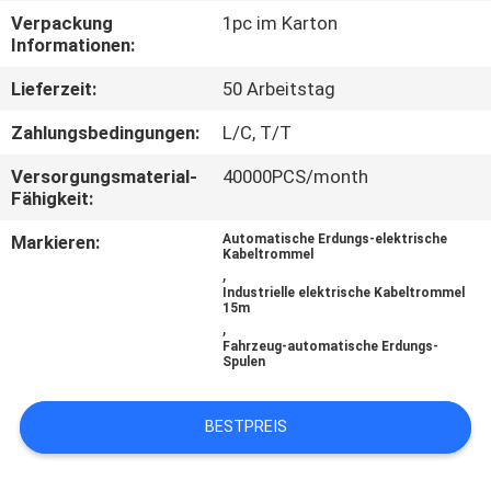
Verpackung
1pc im Karton
QUALITÄTSKONTROLLE
Informationen:
Lieferzeit:
50 Arbeitstag
KONTAKTIERE
Zahlungsbedingungen:
L/C, T/T
UNS
Versorgungsmaterial-
40000PCS/month
Fähigkeit:
NACHRICHTEN
Markieren:
Automatische Erdungs-elektrische
Kabeltrommel
,
FORDERN
Industrielle elektrische Kabeltrommel
15m
SIE
,
Fahrzeug-automatische Erdungs-
EIN
Spulen
ANGEBOT
BESTPREIS
AN