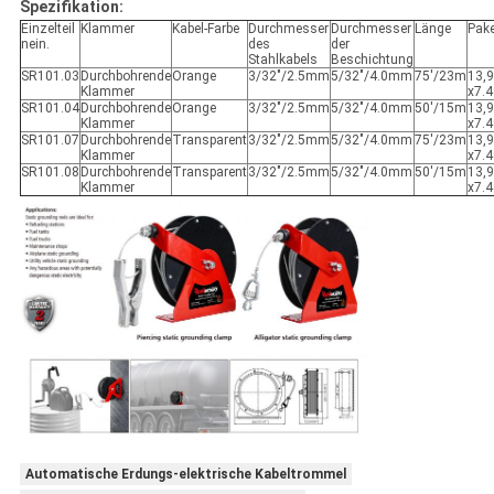
Spezifikation:
Einzelteil
Klammer
Kabel-Farbe
Durchmesser
Durchmesser
Länge
Pake
nein.
des
der
Stahlkabels
Beschichtung
SR101.03
Durchbohrende
Orange
3/32"/2.5mm
5/32"/4.0mm
75'/23m
13,9
Klammer
x7.
SR101.04
Durchbohrende
Orange
3/32"/2.5mm
5/32"/4.0mm
50'/15m
13,9
Klammer
x7.
SR101.07
Durchbohrende
Transparent
3/32"/2.5mm
5/32"/4.0mm
75'/23m
13,9
Klammer
x7.
SR101.08
Durchbohrende
Transparent
3/32"/2.5mm
5/32"/4.0mm
50'/15m
13,9
Klammer
x7.
Automatische Erdungs-elektrische Kabeltrommel