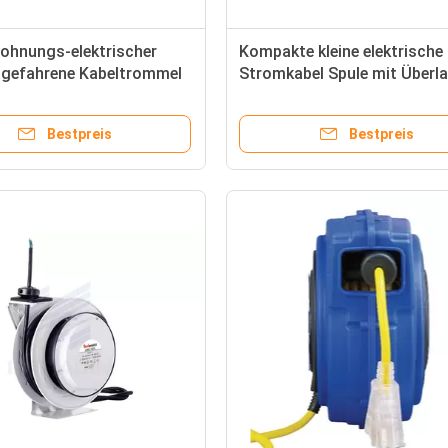
ohnungs-elektrischer
Kompakte kleine elektrische
g gefahrene Kabeltrommel
Stromkabel Spule mit Überl
ch-Doppelt-Anpassung
Unterbrecher CR605103S
Bestpreis
Bestpreis