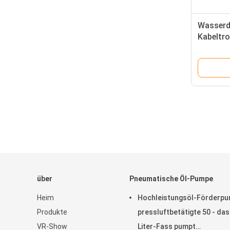
Wasserdi
Kabeltr
gebacken
über
Pneumatische Öl-Pumpe
Heim
Hochleistungsöl-Förderp
Produkte
pressluftbetätigte 50 - das
VR-Show
Liter-Fass pumpt