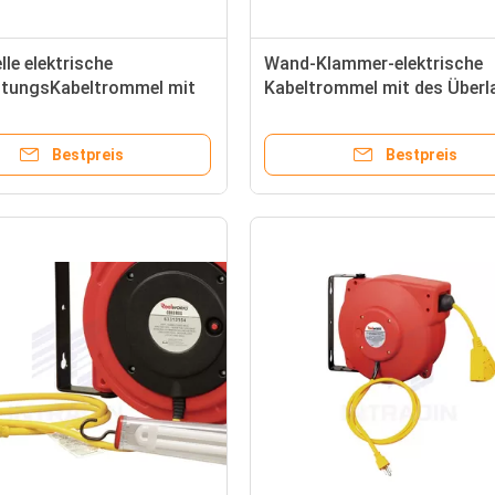
lle elektrische
Wand-Klammer-elektrische
stungsKabeltrommel mit
Kabeltrommel mit des Überl
oll-Zufuhrschnur,
Unterbrecher-/26ft Stromka
che Schnur-Spule
Spulen-
Bestpreis
Bestpreis