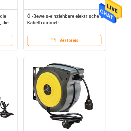
die
Öl-Beweis-einziehbare elektrische
 die
Kabeltrommel-
ar ist
Hochleistungslänge 10m - 15m
Kabel
Bestpreis