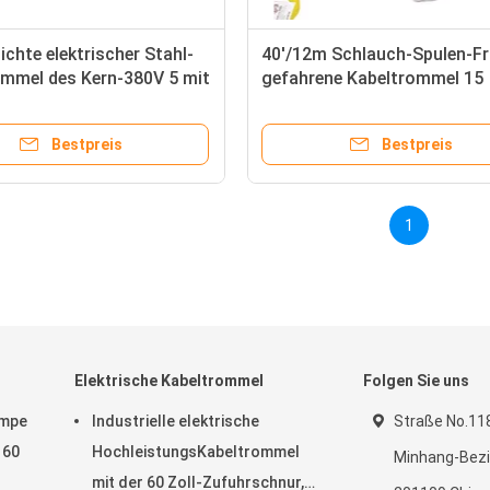
chte elektrischer Stahl-
40'/12m Schlauch-Spulen-Fr
ommel des Kern-380V 5 mit
gefahrene Kabeltrommel 15
 - auf Pulver-Mantel-Ende
Amperes Goodyear
Bestpreis
Bestpreis
1
Elektrische Kabeltrommel
Folgen Sie uns
umpe
Industrielle elektrische
Straße No.118
 60
HochleistungsKabeltrommel
Minhang-Bezir
mit der 60 Zoll-Zufuhrschnur,