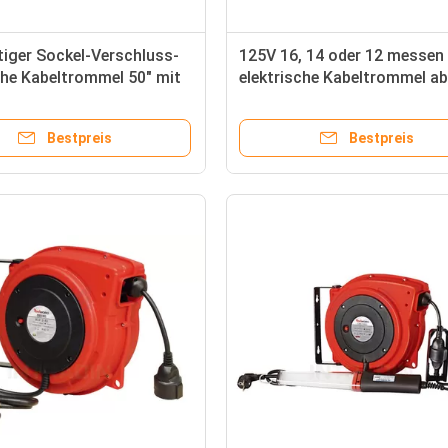
tiger Sockel-Verschluss-
125V 16, 14 oder 12 messen 
che Kabeltrommel 50" mit
elektrische Kabeltrommel ab,
tofflampe 11W
für Innen-/im Freien einziehb
Bestpreis
Bestpreis