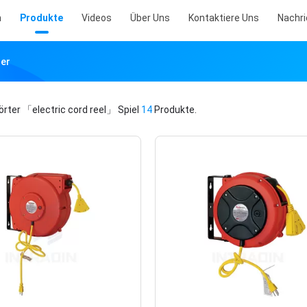
m
Produkte
Videos
Über Uns
Kontaktiere Uns
Nachr
ler
örter
「electric cord reel」
Spiel
14
Produkte.