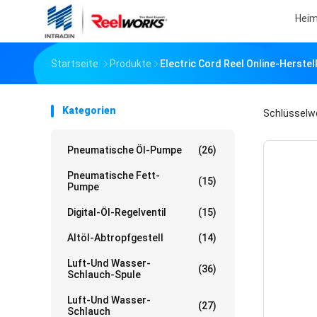
Hei
Startseite
Produkte
Electric Cord Reel Online-Herstel
Kategorien
Schlüsselw
Pneumatische Öl-Pumpe
(26)
Pneumatische Fett-
(15)
Pumpe
Digital-Öl-Regelventil
(15)
Altöl-Abtropfgestell
(14)
Luft-Und Wasser-
(36)
Schlauch-Spule
Luft-Und Wasser-
(27)
Schlauch