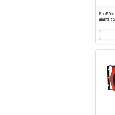
Stoßfes
elektris
Überlas