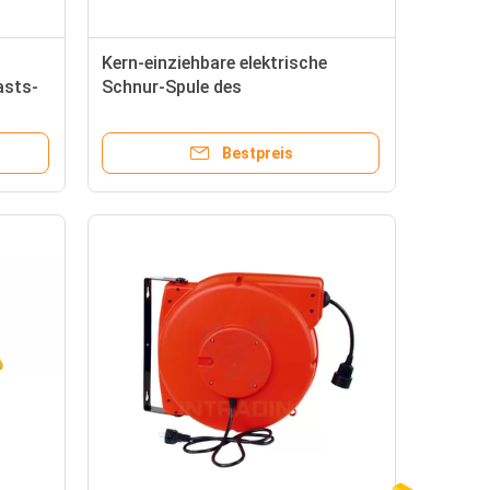
Kern-einziehbare elektrische
asts-
Schnur-Spule des
bel
Leichtgewichtler-3, 0,9 Prüfkabel
im Kabel
Bestpreis