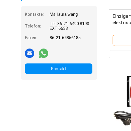
Kontakte:
Ms. laura wang
Einzigar
elektris
Tel: 86-21-6490 8190
Telefon:
EXT:6638
Leuchts
Faxen:
86-21-64856185
Kontakt