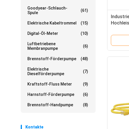
Goodyear-Schlauch-
(61)
Spule
Industrie
Hochlei
Elektrische Kabeltrommel
(15)
der 60 Z
Digital-Öl-Meter
(10)
elektris
Luftbetriebene
(6)
Membranpumpe
Brennstoff-Förderpumpe
(48)
Elektrische
(7)
Dieselförderpumpe
Kraftstoff-Fluss Meter
(9)
Harnstoff-Förderpumpe
(6)
Brennstoff-Handpumpe
(8)
Kontakte