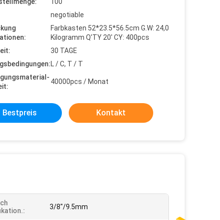
stellmenge:
100
negotiable
ckung
Farbkasten 52*23.5*56.5cm G.W: 24,0
ationen:
Kilogramm Q'TY 20' CY: 400pcs
eit:
30 TAGE
gsbedingungen:
L / C, T / T
gungsmaterial-
40000pcs / Monat
it:
Bestpreis
Kontakt
uch
3/8"/9.5mm
ikation.: