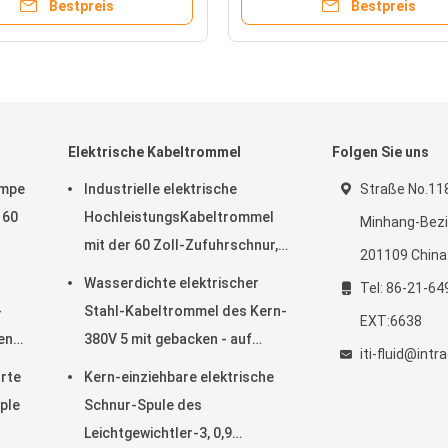
Bestpreis
Bestpreis
Elektrische Kabeltrommel
Folgen Sie uns
umpe
Industrielle elektrische
Straße No.118
 60
HochleistungsKabeltrommel
Minhang-Bezir
mit der 60 Zoll-Zufuhrschnur,
201109 China
elektrische Schnur-Spule
Wasserdichte elektrischer
Tel: 86-21-64
-
Stahl-Kabeltrommel des Kern-
EXT:6638
en-
380V 5 mit gebacken - auf
iti-fluid@int
Pulver-Mantel-Ende
hrte
Kern-einziehbare elektrische
ple
Schnur-Spule des
Leichtgewichtler-3, 0,9