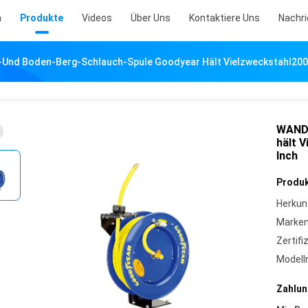
m
Produkte
Videos
Über Uns
Kontaktiere Uns
Nachr
Und Boden-Berg-Schlauch-Spule Goodyear Hält Vielzweckstahl200-
WAND-
hält 
Inch
Produk
Herkun
Marke
Zertifi
Model
Zahlun