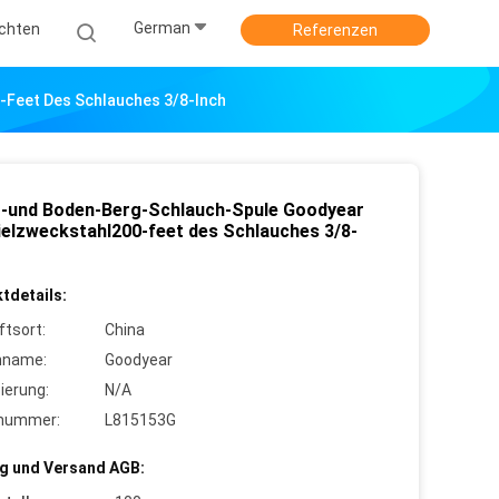
German
ichten
Referenzen
Feet Des Schlauches 3/8-Inch
und Boden-Berg-Schlauch-Spule Goodyear
Vielzweckstahl200-feet des Schlauches 3/8-
tdetails:
ftsort:
China
nname:
Goodyear
zierung:
N/A
lnummer:
L815153G
g und Versand AGB: