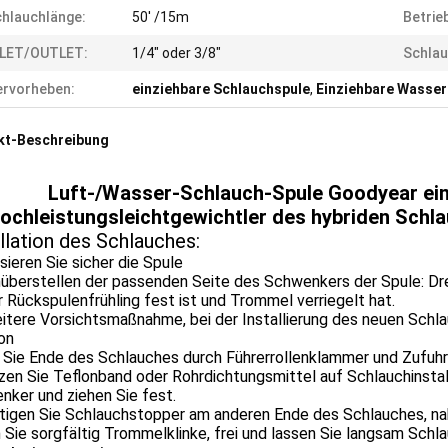
hlauchlänge:
50' /15m
Betrie
NLET/OUTLET:
1/4" oder 3/8"
Schlau
rvorheben:
einziehbare Schlauchspule
,
Einziehbare Wasser
kt-Beschreibung
Luft-/Wasser-Schlauch-Spule Goodyear einz
ochleistungsleichtgewichtler des hybriden Sch
llation des Schlauches:
isieren Sie sicher die Spule
überstellen der passenden Seite des Schwenkers der Spule: Dr
r Rückspulenfrühling fest ist und Trommel verriegelt hat.
itere Vorsichtsmaßnahme, bei der Installierung des neuen Schla
on
Sie Ende des Schlauches durch Führerrollenklammer und Zufuhr 
en Sie Teflonband oder Rohrdichtungsmittel auf Schlauchinstalla
ker und ziehen Sie fest.
tigen Sie Schlauchstopper am anderen Ende des Schlauches, nah
Sie sorgfältig Trommelklinke, frei und lassen Sie langsam Schla