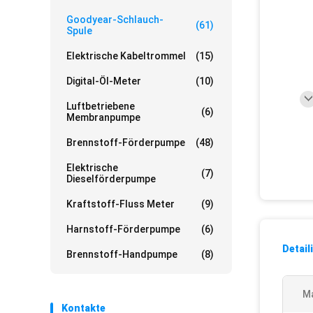
Goodyear-Schlauch-
(61)
Spule
Elektrische Kabeltrommel
(15)
Digital-Öl-Meter
(10)
Luftbetriebene
(6)
Membranpumpe
Brennstoff-Förderpumpe
(48)
Elektrische
(7)
Dieselförderpumpe
Kraftstoff-Fluss Meter
(9)
Harnstoff-Förderpumpe
(6)
Detail
Brennstoff-Handpumpe
(8)
Ma
Kontakte