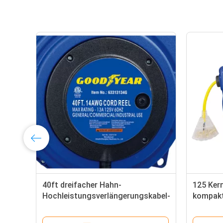
40ft dreifacher Hahn-
125 Ker
Hochleistungsverlängerungskabel-
kompakt
Spule Goodyear-Schlauch-Spule
Spule m
mit LED beleuchtetem