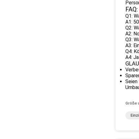
Perso
FAQ:
Q1: Wa
A1: 50
Q2: Wa
A2: No
Q3: Wa
A3: Ei
Q4: K
A4: J
GLAU
Verbe
Spare
Seien
Umbau:
Größe 
Einz