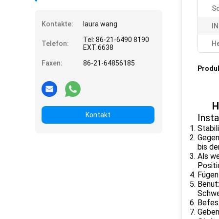
Sc
Kontakte:
laura wang
I
Tel: 86-21-6490 8190
Telefon:
He
EXT:6638
Faxen:
86-21-64856185
Produ
H
Kontakt
Insta
Stabil
Gegen
bis de
Als we
Positi
Fügen 
Benutz
Schwen
Befes
Geben 