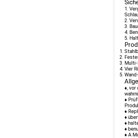
Sich
1. Ver
Schlau
2. Ve
3. Ba
4. Ben
5. Hal
Prod
Stahl
Feste
Multi-
Vier 
Wand-
Allg
♦, vor
wahrn
♦ Prüf
Produ
♦ Rep
♦ über
♦ halt
♦ benu
♦ A M