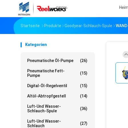
Hei
Startseite
Produkte
Goodyear-Schlauch-Spule
WAND-
Kategorien
Pneumatische Öl-Pumpe
(26)
Pneumatische Fett-
(15)
Pumpe
Digital-Öl-Regelventil
(15)
Altöl-Abtropfgestell
(14)
Luft-Und Wasser-
(36)
Schlauch-Spule
Luft-Und Wasser-
(27)
Schlauch