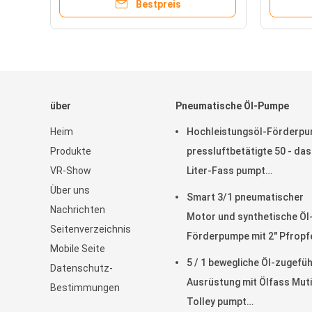
Bestpreis
Verbindungsstück
über
Pneumatische Öl-Pumpe
Heim
Hochleistungsöl-Förderp
Produkte
pressluftbetätigte 50 - das
VR-Show
Liter-Fass pumpt
Über uns
pneumatisches
Smart 3/1 pneumatischer
Nachrichten
Motor und synthetische Öl
Seitenverzeichnis
Förderpumpe mit 2" Pfropf
Mobile Seite
Adapter
5 / 1 bewegliche Öl-zugefü
Datenschutz-
Ausrüstung mit Ölfass Muti
Bestimmungen
Tolley pumpt