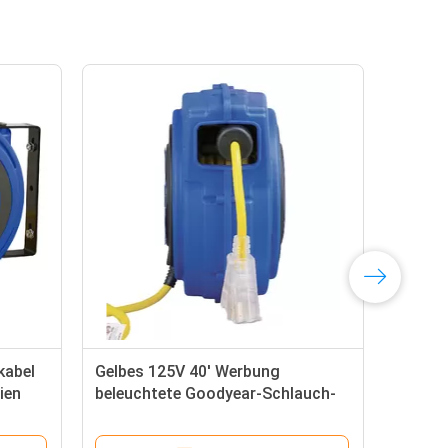
kabel
Gelbes 125V 40' Werbung
LED
ien
beleuchtete Goodyear-Schlauch-
Spu
Spule mit Leistungsschalter
ein
Anp