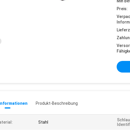
Min Be
Preis:
Verpa
Inform
Lieferz
Zahlun
Versor
Fähigke
informationen
Produkt-Beschreibung
Schla
terial:
Stahl
Identif