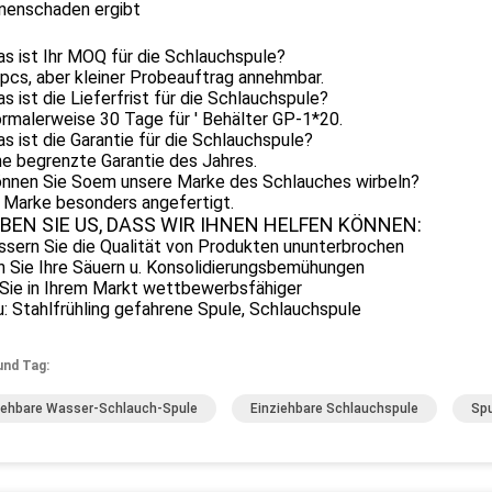
nenschaden ergibt
s ist Ihr MOQ für die Schlauchspule?
pcs, aber kleiner Probeauftrag annehmbar.
s ist die Lieferfrist für die Schlauchspule?
rmalerweise 30 Tage für ' Behälter GP-1*20.
s ist die Garantie für die Schlauchspule?
ne begrenzte Garantie des Jahres.
önnen Sie Soem unsere Marke des Schlauches wirbeln?
a Marke besonders angefertigt.
BEN SIE US, DASS WIR IHNEN HELFEN KÖNNEN:
ssern Sie die Qualität von Produkten ununterbrochen
n Sie Ihre Säuern u. Konsolidierungsbemühungen
 Sie in Ihrem Markt wettbewerbsfähiger
 Stahlfrühling gefahrene Spule, Schlauchspule
und Tag:
iehbare Wasser-Schlauch-Spule
Einziehbare Schlauchspule
Spu