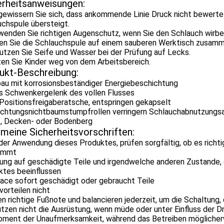
erheitsanweisungen:
gewissern Sie sich, dass ankommende Linie Druck nicht bewertet
chspule übersteigt.
rwenden Sie richtigen Augenschutz, wenn Sie den Schlauch wir
uen Sie die Schlauchspule auf einem sauberen Werktisch zusamm
utzen Sie Seife und Wasser bei der Prüfung auf Lecks.
ten Sie Kinder weg von dem Arbeitsbereich.
ukt-Beschreibung:
bau mit korrosionsbeständiger Energiebeschichtung
s Schwenkergelenk des vollen Flusses
Positionsfreigaberatsche, entspringen gekapselt
Richtungsnichtbaumstumpfrollen verringern Schlauchabnutzungs
, Decken- oder Bodenberg
emeine Sicherheitsvorschriften:
 der Anwendung dieses Produktes, prüfen sorgfältig, ob es richt
immt
ung auf geschädigte Teile und irgendwelche anderen Zustande, 
ktes beeinflussen
lace sofort geschädigt oder gebraucht Teile
vorteilen nicht
en richtige Fußnote und balancieren jederzeit, um die Schaltung, 
tzen nicht die Ausrüstung, wenn müde oder unter Einfluss der D
oment der Unaufmerksamkeit, während das Betreiben möglicherw