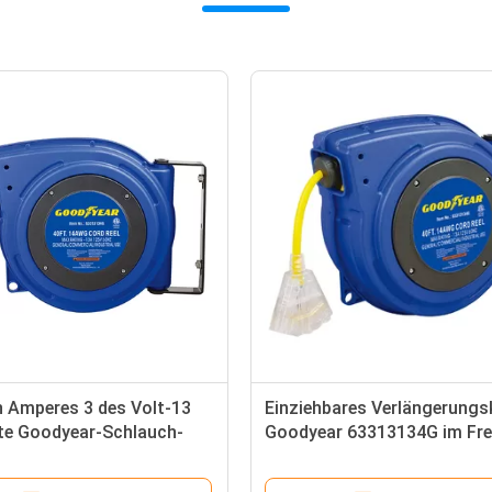
n Amperes 3 des Volt-13
Einziehbares Verlängerungs
e Goodyear-Schlauch-
Goodyear 63313134G im Fre
it Reset-Taste
wirbelt mit Plastikwohnung