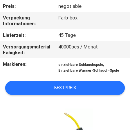
Preis:
negotiable
QUALITÄTSKONTROLLE
Verpackung
Farb-box
Informationen:
KONTAKTIERE
Lieferzeit:
45 Tage
UNS
Versorgungsmaterial-
40000pcs / Monat
Fähigkeit:
NACHRICHTEN
Markieren:
,
einziehbare Schlauchspule
Einziehbare Wasser-Schlauch-Spule
FORDERN
SIE
BESTPREIS
EIN
ANGEBOT
AN