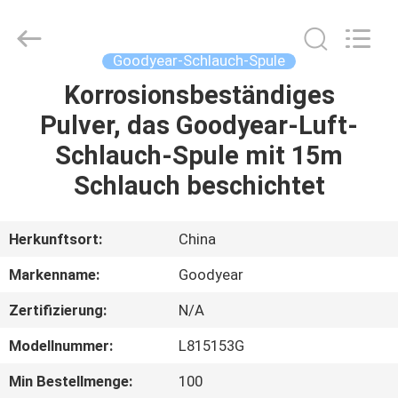
Intradin（Shanghai）
Machinery
Co
Ltd.
All
Goodyear-Schlauch-Spule
Rights
Reserved.
Korrosionsbeständiges
HEIM
Pulver, das Goodyear-Luft-
PRODUKTE
Schlauch-Spule mit 15m
Schlauch beschichtet
VIDEOS
Herkunftsort:
China
ÜBER
Markenname:
Goodyear
UNS
Zertifizierung:
N/A
FABRIK-
Modellnummer:
L815153G
TOUR
Min Bestellmenge:
100