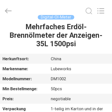
Intradin（Shanghai）
Machinery
Co
Ltd.
All
Digital-Öl-Meter
Rights
Reserved.
Mehrfaches Erdöl-
HEIM
Brennölmeter der Anzeigen-
PRODUKTE
35L 1500psi
VIDEOS
Herkunftsort:
China
Markenname:
Lubeworks
ÜBER
Modellnummer:
DM1002
UNS
Min Bestellmenge:
50pcs
FABRIK-
Preis:
negotiable
TOUR
Verpackung
1-teilig im Karton und in der