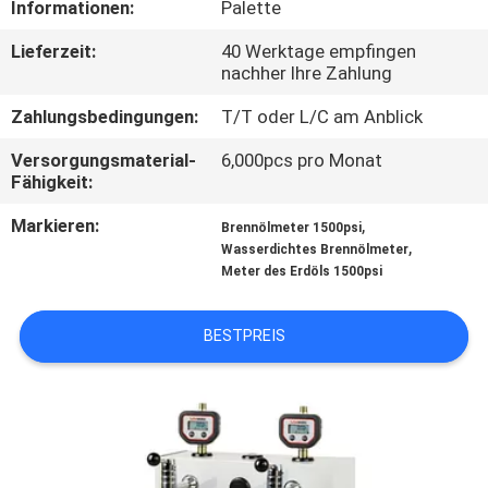
Informationen:
Palette
QUALITÄTSKONTROLLE
Lieferzeit:
40 Werktage empfingen
nachher Ihre Zahlung
KONTAKTIERE
Zahlungsbedingungen:
T/T oder L/C am Anblick
UNS
Versorgungsmaterial-
6,000pcs pro Monat
Fähigkeit:
NACHRICHTEN
Markieren:
,
Brennölmeter 1500psi
,
Wasserdichtes Brennölmeter
Meter des Erdöls 1500psi
FORDERN
SIE
BESTPREIS
EIN
ANGEBOT
AN