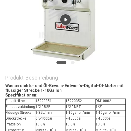
SITEMAP
PRIVACY
POLICY
Produkt-Beschreibung
Wasserdichter und Öl-Beweis-Entwurfs-Digital-Öl-Meter mit
flüssiger Strecke 1-10Gallon
Spezifikationen:
Einzelteil nein.
15220351
15220352
DM10002
Einlassverbindung
1/2 " BSP
1/2 " NPT
1/2“
Flüssige Strecke
1-35L/min
1-10gallon/min
1-10gallon/min
Druckstrecke
0.5-100bar
7-1500psi
7-1500psi
Präzision
±0.5%
±0.5%
±0.5%
Temperatur
Minute -10˚C,
Minute -10˚C,
Minute -10˚C,