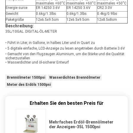
maximales +60˚C
maximales +60˚C
maximales +50˚C
Energie surce
ER 14250 3.6V
ER 14250 3.6V
CR2 3.0V
Gewicht
0.6kg/1.3lbs
0.6kg/1.3lbs
0.4kg/0.9lbs
Paketgröße
12x6.5x9.5cm
12x6.5x9.5cm
12x8.5x8cm
Beschreibung:
35L/10GAL. DIGITAL-ÖL-METER
• Führt in Liter, in Gallone, in halbes Liter und in Quart zu
• 5 digitale einfache, LCD-Anzeige zu lesen angetrieben durch Batterie 3.6V
• Gemacht von den Flugzeugen Aluminium, um die Stärke und die Qualität
sicherzustellen
• Wasserdichter und öl-sicherer Entwurf
Brennölmeter 1500psi
Wasserdichtes Brennölmeter
Meter des Erdöls 1500psi
Erhalten Sie den besten Preis für
Mehrfaches Erdöl-Brennölmeter
der Anzeigen-35L 1500psi