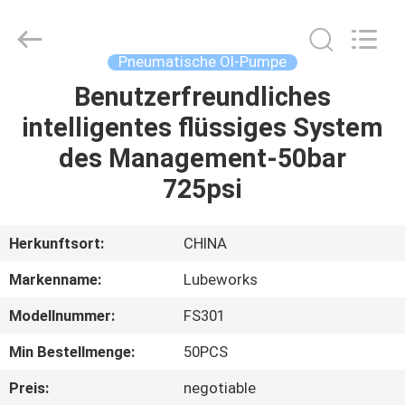
Intradin（Shanghai）
Machinery
Co
Ltd.
All
Pneumatische Öl-Pumpe
Rights
Reserved.
Benutzerfreundliches
HEIM
intelligentes flüssiges System
PRODUKTE
des Management-50bar
725psi
VIDEOS
Herkunftsort:
CHINA
ÜBER
Markenname:
Lubeworks
UNS
Modellnummer:
FS301
FABRIK-
Min Bestellmenge:
50PCS
TOUR
Preis:
negotiable