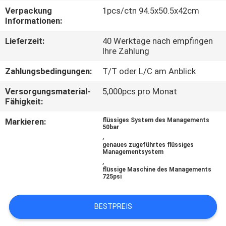
Verpackung
1pcs/ctn 94.5x50.5x42cm
QUALITÄTSKONTROLLE
Informationen:
Lieferzeit:
40 Werktage nach empfingen
Ihre Zahlung
KONTAKTIERE
UNS
Zahlungsbedingungen:
T/T oder L/C am Anblick
Versorgungsmaterial-
5,000pcs pro Monat
NACHRICHTEN
Fähigkeit:
Markieren:
flüssiges System des Managements
50bar
FORDERN
,
genaues zugeführtes flüssiges
SIE
Managementsystem
,
EIN
flüssige Maschine des Managements
725psi
ANGEBOT
AN
BESTPREIS