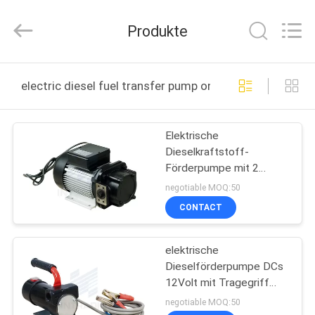
Intradin（Shanghai）
Machinery
Co
Produkte
Ltd.
All
Rights
Reserved.
HEIM
electric diesel fuel transfer pump online manufacture
PRODUKTE
Elektrische
Dieselkraftstoff-
VIDEOS
Förderpumpe mit 2
Metern der Ansaughöhe-,
negotiable MOQ:50
Getriebeöl-Pumpe
ÜBER
CONTACT
UNS
elektrische
Dieselförderpumpe DCs
FABRIK-
12Volt mit Tragegriff
TOUR
17psi 1.2bar
negotiable MOQ:50