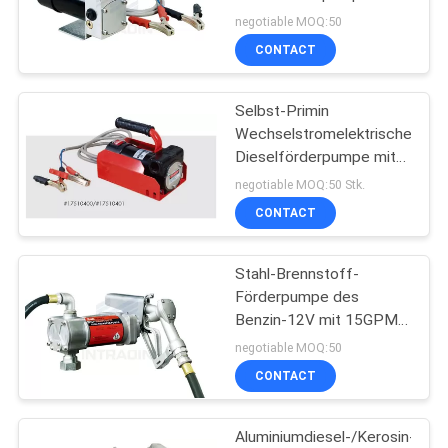
SITEMAP
24V/12V mit
negotiable MOQ:50
gesintertem Stahlgang
CONTACT
60PSI/4BAR
PRIVACY
Selbst-Primin
POLICY
Wechselstromelektrische
Dieselförderpumpe mit
Motor DC-12V/24V
negotiable MOQ:50 Stk.
CONTACT
Stahl-Brennstoff-
Förderpumpe des
Benzin-12V mit 15GPM
Strömungsgeschwindigkeit/ele
negotiable MOQ:50
Zahnradpumpe
CONTACT
Aluminiumdiesel-/Kerosin-