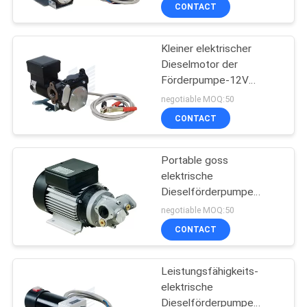
CONTACT
QUALITÄTSKONTROLLE
Kleiner elektrischer
Dieselmotor der
KONTAKTIERE
Förderpumpe-12V
UNS
eingeschlossen, 30
negotiable MOQ:50
Minute-Arbeitszyklus
CONTACT
NACHRICHTEN
Portable goss
elektrische
FORDERN
Dieselförderpumpe
SIE
550W Wechselstrom-
negotiable MOQ:50
Gang-Aluminiumart IP55
EIN
CONTACT
druck
ANGEBOT
Leistungsfähigkeits-
AN
elektrische
Dieselförderpumpe