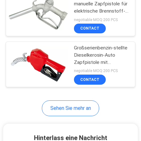
manuelle Zapfpistole für
elektrische Brennstoff-
Förderpumpe
negotiable MOQ:200 PCS
CONTACT
Großserienbenzin-stellte
Dieselkerosin-Auto
Zapfpistole mit
aufgelistetem UL ab
negotiable MOQ:200 PCS
CONTACT
Sehen Sie mehr an
Hinterlass eine Nachricht